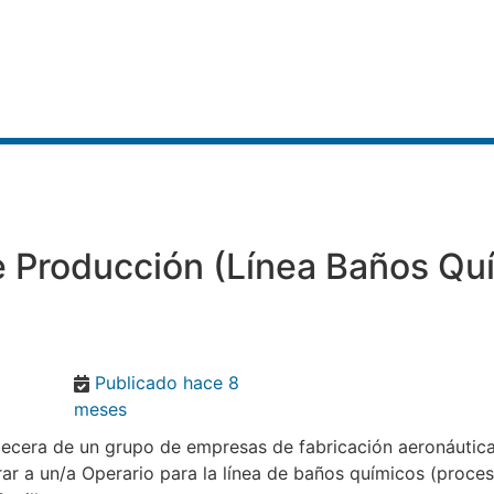
 Producción (Lí­nea Baños Quí
Publicado hace 8
meses
becera de un grupo de empresas de fabricación aeronáutic
r a un/a Operario para la lí­nea de baños quí­micos (proces